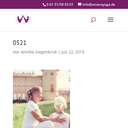
0 61 51/59 93 01
info@amarayoga.de
0521
von
Annika Siegenbruk
|
Juli 22, 2015