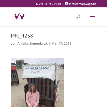
0 61 51/59 93 01
info@amarayoga.de
IMG_4238
von
Annika Siegenbruk
|
Mai 17, 2018