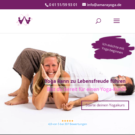
0 61 51/59 93 01
info@amarayoga.de
Yoga kann zu Lebensfreude führen
Bist du bereit für einen Yoga-Kurs?
Starte deinen Yogakurs
★★★★★
4,8 von 5 bei 307 Bewertungen