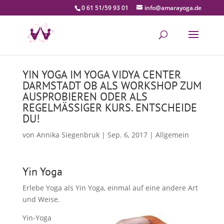
0 61 51/59 93 01
info@amarayoga.de
YIN YOGA IM YOGA VIDYA CENTER
DARMSTADT OB ALS WORKSHOP ZUM
AUSPROBIEREN ODER ALS
REGELMÄSSIGER KURS. ENTSCHEIDE D
U!
von
Annika Siegenbruk
|
Sep. 6, 2017
|
Allgemein
Yin Yoga
Erlebe Yoga als Yin Yoga, einmal auf eine andere Art
und Weise.
Yin-Yoga