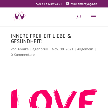
0 61 51/59 93 01
info@amarayoga.de
INNERE FREIHEIT, LIEBE &
GESUNDHEIT!
von
Annika Siegenbruk
|
Nov. 30, 2021
|
Allgemein
|
0 Kommentare