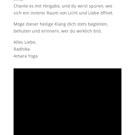
Chante es mit Hingabe, und du wirst spüren, wie
sich ein innerer Raum von Licht und Liebe öffnet.
Möge dieser heilige Klang dich stets begleiten,
behüten und erinnern, wer du wirklich bist.
Alles Liebe,
Radhika
Amara Yoga