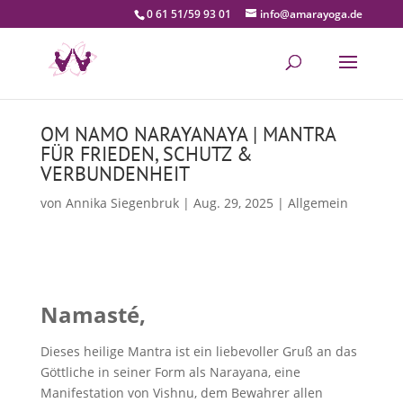
0 61 51/59 93 01
info@amarayoga.de
OM NAMO NARAYANAYA | MANTRA
FÜR FRIEDEN, SCHUTZ &
VERBUNDENHEIT
von
Annika Siegenbruk
|
Aug. 29, 2025
|
Allgemein
Namasté,
Dieses heilige Mantra ist ein liebevoller Gruß an das
Göttliche in seiner Form als Narayana, eine
Manifestation von Vishnu, dem Bewahrer allen