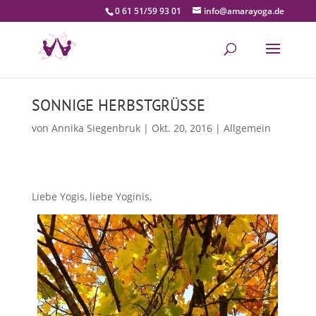
0 61 51/59 93 01
info@amarayoga.de
SONNIGE HERBSTGRÜSSE
von
Annika Siegenbruk
|
Okt. 20, 2016
|
Allgemein
Liebe Yogis, liebe Yoginis,