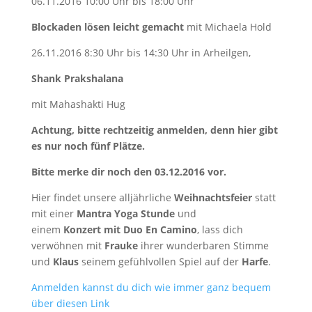
06.11.2016 10:00 Uhr bis 18:00 Uhr
Blockaden lösen leicht gemacht
mit Michaela Hold
26.11.2016 8:30 Uhr bis 14:30 Uhr in Arheilgen,
Shank Prakshalana
mit Mahashakti Hug
Achtung, bitte rechtzeitig anmelden, denn hier gibt
es nur noch fünf Plätze.
Bitte merke dir noch den 03.12.2016 vor.
Hier findet unsere alljährliche
Weihnachtsfeier
statt
mit einer
Mantra Yoga Stunde
und
einem
Konzert
mit Duo En Camino
, lass dich
verwöhnen mit
Frauke
ihrer wunderbaren Stimme
und
Klaus
seinem gefühlvollen Spiel auf der
Harfe
.
Anmelden kannst du dich wie immer ganz bequem
über diesen Link